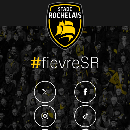
#
fievreSR