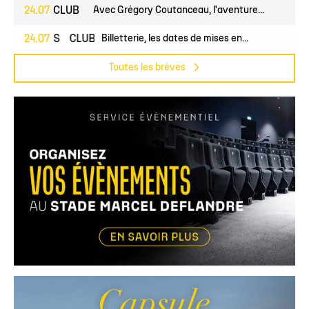
24.07
CLUB
Avec Grégory Coutanceau, l'aventure...
PROS
24.07
CLUB
Billetterie, les dates de mises en...
Toutes les brèves