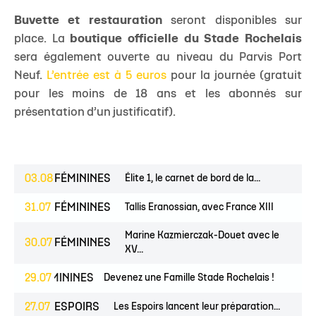
Buvette et restauration
seront disponibles sur
place. La
boutique officielle du Stade Rochelais
sera également ouverte au niveau du Parvis Port
Neuf.
L’entrée est à 5 euros
pour la journée (gratuit
pour les moins de 18 ans et les abonnés sur
présentation d’un justificatif).
03.08
FÉMININES
Élite 1, le carnet de bord de la...
31.07
FÉMININES
Tallis Eranossian, avec France XIII
Marine Kazmierczak-Douet avec le
30.07
FÉMININES
XV...
ES
FÉMININES
29.07
CLUB
Devenez une Famille Stade Rochelais !
27.07
ESPOIRS
Les Espoirs lancent leur préparation...