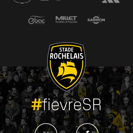
#
fievreSR