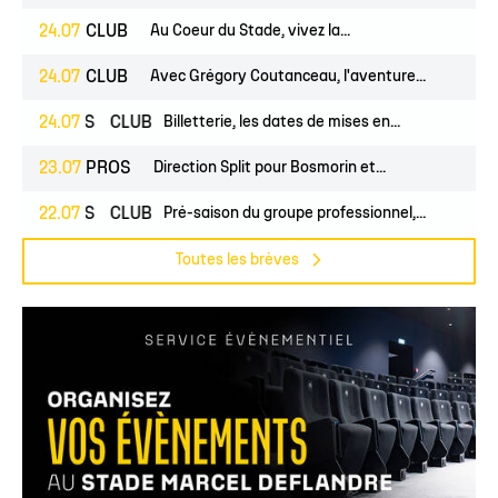
24.07
CLUB
Au Coeur du Stade, vivez la...
24.07
CLUB
Avec Grégory Coutanceau, l'aventure...
PROS
24.07
CLUB
Billetterie, les dates de mises en...
23.07
PROS
Direction Split pour Bosmorin et...
PROS
22.07
CLUB
Pré-saison du groupe professionnel,...
Toutes les brèves