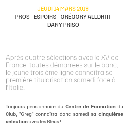
JEUDI 14 MARS 2019
PROS
ESPOIRS
GRÉGORY ALLDRITT
DANY PRISO
Après quatre sélections avec le XV de
France, toutes démarrées sur le banc,
le jeune troisième ligne connaîtra sa
première titularisation samedi face à
l'Italie.
Toujours pensionnaire du
Centre de Formation
du
Club, "Greg" connaîtra donc samedi sa
cinquième
sélection
avec les Bleus !