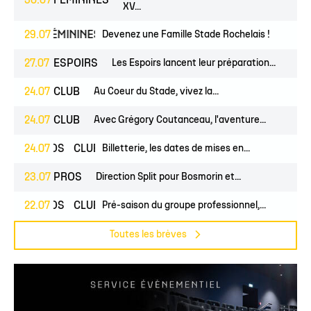
30.07
FÉMININES
XV...
UNES
29.07
FÉMININES
CLUB
Devenez une Famille Stade Rochelais !
27.07
ESPOIRS
Les Espoirs lancent leur préparation...
24.07
CLUB
Au Coeur du Stade, vivez la...
24.07
CLUB
Avec Grégory Coutanceau, l'aventure...
24.07
PROS
CLUB
Billetterie, les dates de mises en...
23.07
PROS
Direction Split pour Bosmorin et...
22.07
PROS
CLUB
Pré-saison du groupe professionnel,...
Toutes les brèves