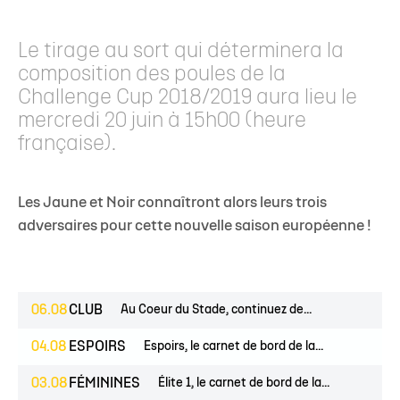
Le tirage au sort qui déterminera la
composition des poules de la
Challenge Cup 2018/2019 aura lieu le
mercredi 20 juin à 15h00 (heure
française).
Les Jaune et Noir connaîtront alors leurs trois
adversaires pour cette nouvelle saison européenne !
06.08
CLUB
Au Coeur du Stade, continuez de...
04.08
ESPOIRS
Espoirs, le carnet de bord de la...
03.08
FÉMININES
Élite 1, le carnet de bord de la...