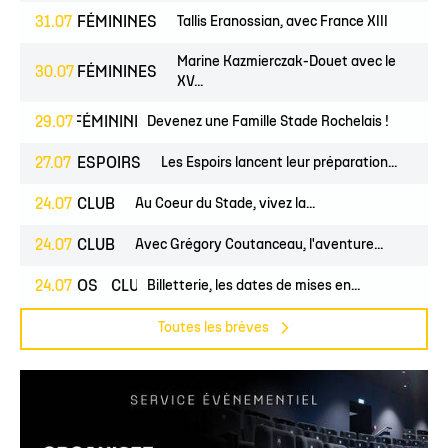
31.07
FÉMININES
Tallis Eranossian, avec France XIII
Marine Kazmierczak-Douet avec le
30.07
FÉMININES
XV...
EUNES
29.07
FÉMININES
CLUB
Devenez une Famille Stade Rochelais !
27.07
ESPOIRS
Les Espoirs lancent leur préparation...
24.07
CLUB
Au Coeur du Stade, vivez la...
24.07
CLUB
Avec Grégory Coutanceau, l'aventure...
24.07
PROS
CLUB
Billetterie, les dates de mises en...
Toutes les brèves