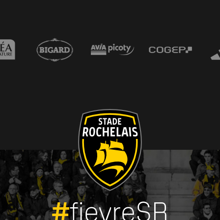
#
fievreSR