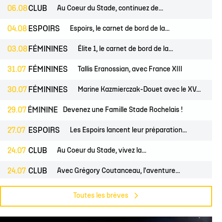
 14
tion Rugby Santé
Coloriages
École de Rugby
Catégorie U10
Jour de match
06.08
CLUB
Au Coeur du Stade, continuez de...
P 14
Liens Utiles
Contact Mécénat
Catégorie U8
Liens Utiles
04.08
ESPOIRS
Espoirs, le carnet de bord de la...
vestec Champions Cup
Catégorie U6
Accès au Stade
03.08
FÉMININES
Élite 1, le carnet de bord de la...
vestec Champions Cup
Nos stages d'été
31.07
FÉMININES
Tallis Eranossian, avec France XIII
éral
calendrier de la saison (ICAL)
30.07
FÉMININES
Marine Kazmierczak-Douet avec le XV...
S
29.07
FÉMININES
CLUB
Devenez une Famille Stade Rochelais !
27.07
ESPOIRS
Les Espoirs lancent leur préparation...
24.07
CLUB
Au Coeur du Stade, vivez la...
24.07
CLUB
Avec Grégory Coutanceau, l'aventure...
24.07
PROS
CLUB
Billetterie, les dates de mises en...
Toutes les brèves