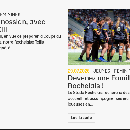
ÉMININES
ranossian, avec
III
I, en vue de préparer la Coupe du
 notre Rochelaise Tallis
né, à...
29.07.2026
JEUNES
FÉMINI
Devenez une Famil
Rochelais !
Le Stade Rochelais recherche des 
accueillir et accompagner ses jeu
joueuses en...
Lire la suite