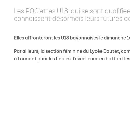
Staff
Stade Marcel Deflandre
Toute l'actu
Actu sportive
Inside Xperience
Effectif Elite
Anciens jou
Allez Sta
Les POC'ettes U18, qui se sont qualifiée
Calendrier Top 14
Venir au stade
Brèves
Brèves
Annuaire des Partenaires
Calendrier Él
Les Entraîn
connaissent désormais leurs futures ad
Classement Top 14
MACIF Parc
Match en direct
Contact Partenaires
Réserve Élit
Les Préside
Calendrier Investec Champions Cup
Boutiques
Détection 
Evolution d
Elles affronteront les U18 bayonnaises le dimanche 1e
Classement Investec Champions Cup
Carrière
Par ailleurs, la section féminine du Lycée Dautet, co
Calendrier général
à Lormont pour les finales d'excellence en battant les 
Ical de la saison