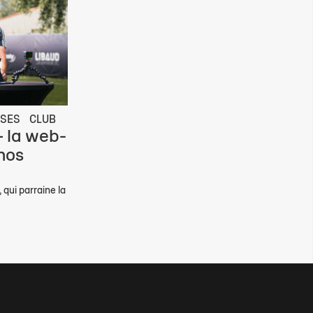
ISES
CLUB
– la web-
 nos
 qui parraine la