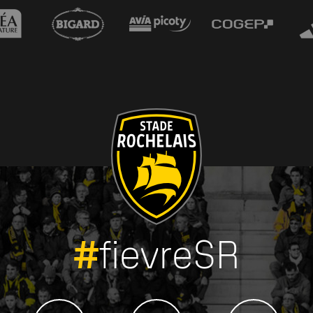
#
fievreSR