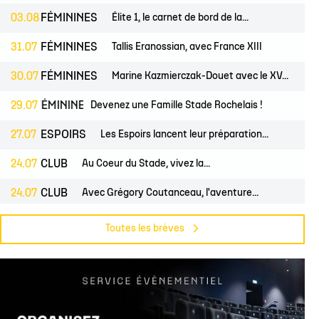
03.08
FÉMININES
Élite 1, le carnet de bord de la...
31.07
FÉMININES
Tallis Eranossian, avec France XIII
30.07
FÉMININES
Marine Kazmierczak-Douet avec le XV...
S
29.07
FÉMININES
CLUB
Devenez une Famille Stade Rochelais !
27.07
ESPOIRS
Les Espoirs lancent leur préparation...
24.07
CLUB
Au Coeur du Stade, vivez la...
24.07
CLUB
Avec Grégory Coutanceau, l'aventure...
24.07
PROS
CLUB
Billetterie, les dates de mises en...
Toutes les brèves