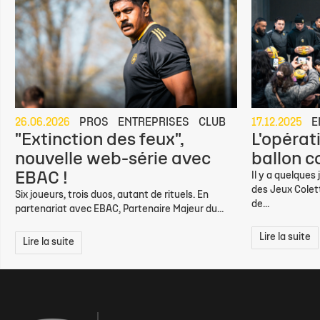
26.06.2026
PROS
ENTREPRISES
CLUB
17.12.2025
E
"Extinction des feux",
L'opérati
nouvelle web-série avec
ballon c
EBAC !
Il y a quelques 
des Jeux Colett
Six joueurs, trois duos, autant de rituels. En
de...
partenariat avec EBAC, Partenaire Majeur du...
Lire la suite
Lire la suite