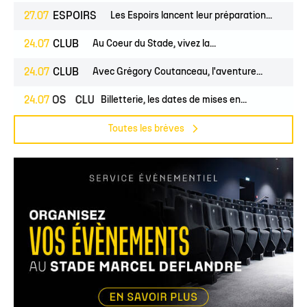
27.07
ESPOIRS
Les Espoirs lancent leur préparation...
24.07
CLUB
Au Coeur du Stade, vivez la...
24.07
CLUB
Avec Grégory Coutanceau, l'aventure...
24.07
PROS
CLUB
Billetterie, les dates de mises en...
Toutes les brèves