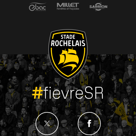
#
fievreSR