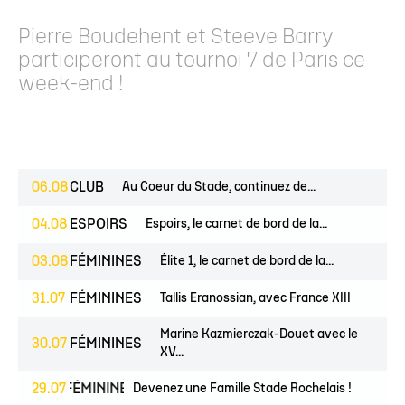
Pierre Boudehent et Steeve Barry
participeront au tournoi 7 de Paris ce
week-end !
06.08
CLUB
Au Coeur du Stade, continuez de...
04.08
ESPOIRS
Espoirs, le carnet de bord de la...
03.08
FÉMININES
Élite 1, le carnet de bord de la...
31.07
FÉMININES
Tallis Eranossian, avec France XIII
Marine Kazmierczak-Douet avec le
30.07
FÉMININES
XV...
EUNES
29.07
FÉMININES
CLUB
Devenez une Famille Stade Rochelais !