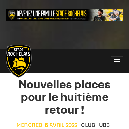
Main
Toggle
site
naviga
navigation
Nouvelles places
pour le huitième
retour !
MERCREDI 6 AVRIL 2022
CLUB
UBB