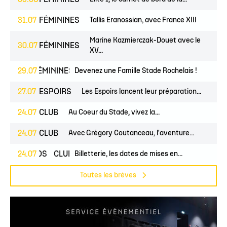
03.08
FÉMININES
31.07
FÉMININES
Tallis Eranossian, avec France XIII
Marine Kazmierczak-Douet avec le
30.07
FÉMININES
XV...
UNES
29.07
FÉMININES
CLUB
Devenez une Famille Stade Rochelais !
27.07
ESPOIRS
Les Espoirs lancent leur préparation...
24.07
CLUB
Au Coeur du Stade, vivez la...
24.07
CLUB
Avec Grégory Coutanceau, l'aventure...
24.07
PROS
CLUB
Billetterie, les dates de mises en...
Toutes les brèves