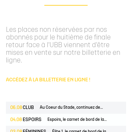
Les places non réservées par nos
abonnés pour le huitième de finale
retour face à l'UBB viennent d'être
mises en vente sur notre billetterie en
ligne.
ACCÉDEZ À LA BILLETTERIE EN LIGNE !
06.08
CLUB
Au Coeur du Stade, continuez de...
04.08
ESPOIRS
Espoirs, le carnet de bord de la...
Élite 1, le carnet de bord de la...