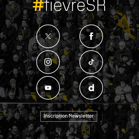
#
fievreSR
Inscription Newsletter
"