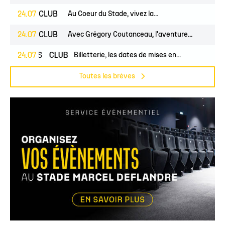
24.07
CLUB
Au Coeur du Stade, vivez la...
24.07
CLUB
Avec Grégory Coutanceau, l'aventure...
PROS
24.07
CLUB
Billetterie, les dates de mises en...
Toutes les brèves