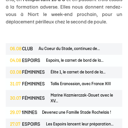
à la formation adverse. Elles nous donnent rendez-
vous à Niort le week-end prochain, pour un
déplacement périlleux chez le second de poule.
06.08
CLUB
Au Coeur du Stade, continuez de...
04.08
ESPOIRS
Espoirs, le carnet de bord de la...
03.08
FÉMININES
Élite 1, le carnet de bord de la...
31.07
FÉMININES
Tallis Eranossian, avec France XIII
Marine Kazmierczak-Douet avec le
30.07
FÉMININES
XV...
ES
FÉMININES
29.07
CLUB
Devenez une Famille Stade Rochelais !
27.07
ESPOIRS
Les Espoirs lancent leur préparation...