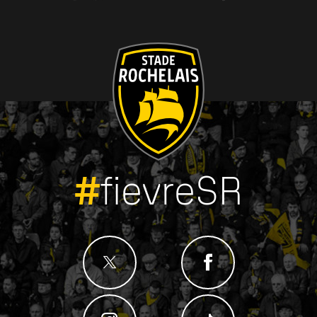
#
fievreSR