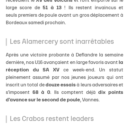
recevaient le
XV des Volcans
et l'ont emporté sur le
large score de
51 à 13
! Ils restent invaincus et
seuls premiers de poule avant un gros déplacement à
Bordeaux samedi prochain.
Les Alamercery sont inarrêtables
Après une victoire probante à Deflandre la semaine
dernière, nos U16 avançaient en large favoris avant
la
réception du SA XV
ce week-end. Un statut
pleinement assumé par nos jeunes joueurs qui ont
inscrit un total de
douze essais
à leurs adversaires et
s'imposent
68 à 0
. Ils comptent déjà
dix points
d'avance sur le second de poule
, Vannes.
Les Crabos restent leaders