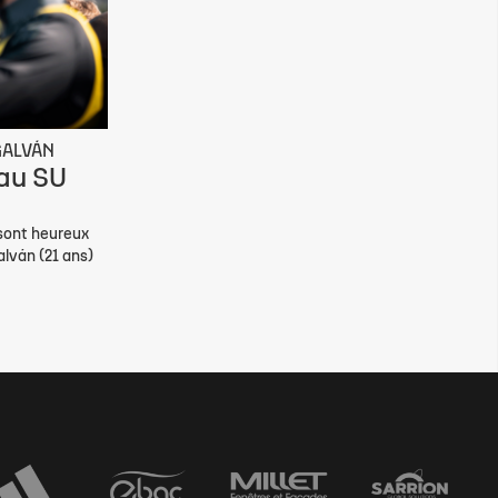
GALVÁN
 au SU
 sont heureux
alván (21 ans)