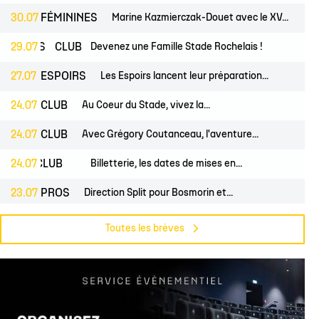
30.07
FÉMININES
Marine Kazmierczak-Douet avec le XV...
NES
29.07
CLUB
Devenez une Famille Stade Rochelais !
27.07
ESPOIRS
Les Espoirs lancent leur préparation...
24.07
CLUB
Au Coeur du Stade, vivez la...
24.07
CLUB
Avec Grégory Coutanceau, l'aventure...
OS
24.07
CLUB
Billetterie, les dates de mises en...
23.07
PROS
Direction Split pour Bosmorin et...
OS
22.07
CLUB
Pré-saison du groupe professionnel,...
Toutes les brèves