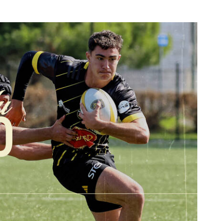
JEUNES
FÉMINI
PR
PR