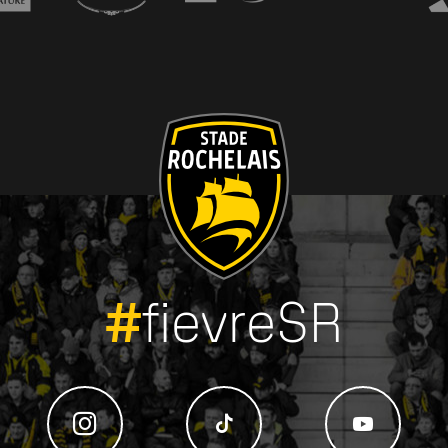
#
fievreSR