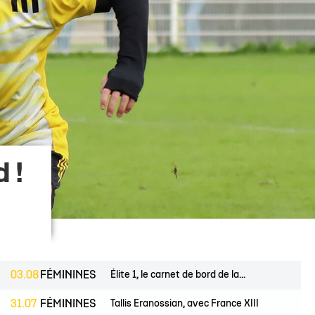
 14
tion Rugby Santé
Coloriages
École de Rugby
Catégorie U10
Jour de match
P 14
Liens Utiles
Contact Mécénat
Catégorie U8
Liens Utiles
vestec Champions Cup
Catégorie U6
Accès au Stade
vestec Champions Cup
Nos stages d'été
éral
calendrier de la saison (ICAL)
 !
03.08
FÉMININES
Élite 1, le carnet de bord de la...
31.07
FÉMININES
Tallis Eranossian, avec France XIII