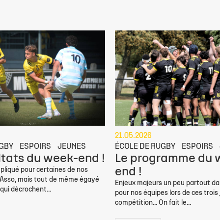
21.05.2026
UGBY
ESPOIRS
JEUNES
ÉCOLE DE RUGBY
ESPOIRS
ltats du week-end !
Le programme du 
end !
iqué pour certaines de nos
l’Asso, mais tout de même égayé
Enjeux majeurs un peu partout da
 qui décrochent...
pour nos équipes lors de ces trois
compétition... On fait le...