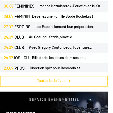
30.07
FÉMININES
Marine Kazmierczak-Douet avec le XV...
S
FÉMININES
29.07
CLUB
Devenez une Famille Stade Rochelais !
27.07
ESPOIRS
Les Espoirs lancent leur préparation...
24.07
CLUB
Au Coeur du Stade, vivez la...
24.07
CLUB
Avec Grégory Coutanceau, l'aventure...
PROS
24.07
CLUB
Billetterie, les dates de mises en...
23.07
PROS
Direction Split pour Bosmorin et...
PROS
22.07
CLUB
Pré-saison du groupe professionnel,...
Toutes les brèves