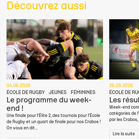
Découvrez aussi
04.06.2026
26.05.2026
ÉCOLE DE RUGBY
JEUNES
FÉMININES
ÉCOLE DE R
Le programme du week-
Les résu
end !
Week-end compl
catégories de 
Une finale pour l'Élite 2, des tournois pour l'École
par les Crabos,
de Rugby et un quart de finale pour nos Crabos !
On vous en dit...
Lire la suite