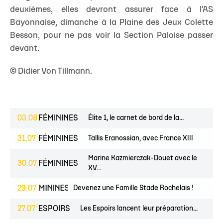
deuxièmes, elles devront assurer face à l'AS
Bayonnaise, dimanche à la Plaine des Jeux Colette
Besson, pour ne pas voir la Section Paloise passer
devant.
© Didier Von Tillmann.
03.08
FÉMININES
Élite 1, le carnet de bord de la...
31.07
FÉMININES
Tallis Eranossian, avec France XIII
Marine Kazmierczak-Douet avec le
30.07
FÉMININES
XV...
ES
FÉMININES
29.07
CLUB
Devenez une Famille Stade Rochelais !
27.07
ESPOIRS
Les Espoirs lancent leur préparation...