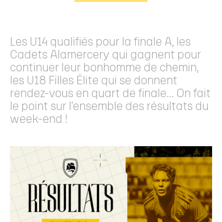
Les U14 qualifiés pour la finale A, les
Cadets Alamercery qui gagnent pour
continuer leur bonhomme de chemin,
les U18 Filles Élite qui se donnent
rendez-vous en quart de finale... On fait
le point sur l'ensemble des résultats du
week-end !