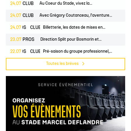
24.07
CLUB
Au Coeur du Stade, vivez la...
24.07
CLUB
Avec Grégory Coutanceau, l'aventure...
PROS
24.07
CLUB
Billetterie, les dates de mises en...
23.07
PROS
Direction Split pour Bosmorin et...
PROS
22.07
CLUB
Pré-saison du groupe professionnel,...
Toutes les brèves