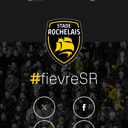
#
fievreSR