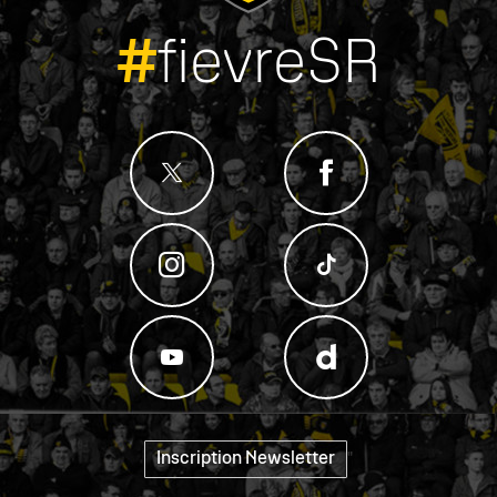
#
fievreSR
Inscription Newsletter
"