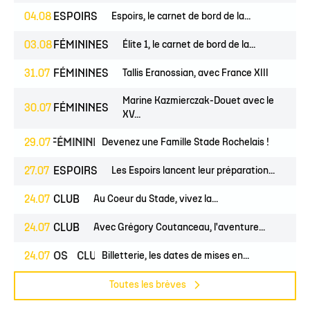
04.08
ESPOIRS
Espoirs, le carnet de bord de la...
03.08
FÉMININES
Élite 1, le carnet de bord de la...
31.07
FÉMININES
Tallis Eranossian, avec France XIII
Marine Kazmierczak-Douet avec le
30.07
FÉMININES
XV...
EUNES
29.07
FÉMININES
CLUB
Devenez une Famille Stade Rochelais !
27.07
ESPOIRS
Les Espoirs lancent leur préparation...
24.07
CLUB
Au Coeur du Stade, vivez la...
24.07
CLUB
Avec Grégory Coutanceau, l'aventure...
24.07
PROS
CLUB
Billetterie, les dates de mises en...
Toutes les brèves