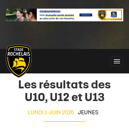
Main
Toggle
site
naviga
navigation
Les résultats des
U10, U12 et U13
LUNDI 1 JUIN 2026
JEUNES