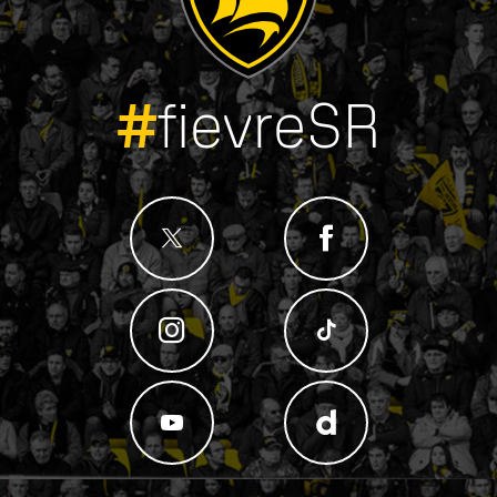
#
fievreSR