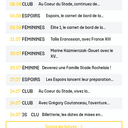
06.08
CLUB
Au Coeur du Stade, continuez de...
04.08
ESPOIRS
Espoirs, le carnet de bord de la...
03.08
FÉMININES
Élite 1, le carnet de bord de la...
31.07
FÉMININES
Tallis Eranossian, avec France XIII
Marine Kazmierczak-Douet avec le
30.07
FÉMININES
XV...
UNES
29.07
FÉMININES
CLUB
Devenez une Famille Stade Rochelais !
27.07
ESPOIRS
Les Espoirs lancent leur préparation...
24.07
CLUB
Au Coeur du Stade, vivez la...
24.07
CLUB
Avec Grégory Coutanceau, l'aventure...
24.07
PROS
CLUB
Billetterie, les dates de mises en...
Toutes les brèves