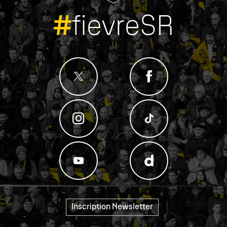
#
fievreSR
Inscription Newsletter
"