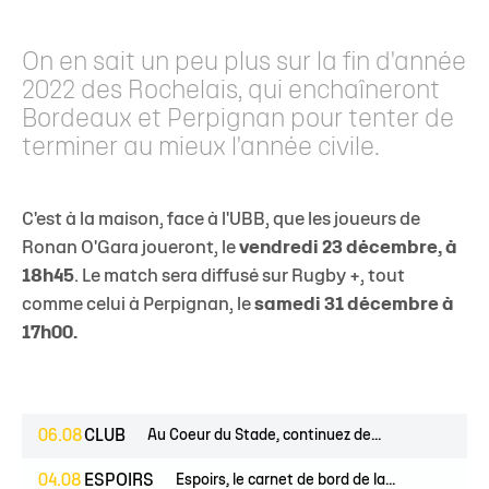
On en sait un peu plus sur la fin d'année
2022 des Rochelais, qui enchaîneront
Bordeaux et Perpignan pour tenter de
terminer au mieux l'année civile.
C'est à la maison, face à l'UBB, que les joueurs de
Ronan O'Gara joueront, le
vendredi 23 décembre, à
18h45
. Le match sera diffusé sur Rugby +, tout
comme celui à Perpignan, le
samedi 31 décembre à
17h00.
06.08
CLUB
Au Coeur du Stade, continuez de...
04.08
ESPOIRS
Espoirs, le carnet de bord de la...