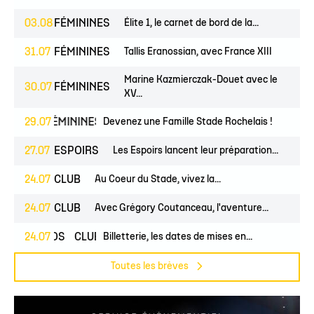
03.08
FÉMININES
Élite 1, le carnet de bord de la...
31.07
FÉMININES
Tallis Eranossian, avec France XIII
Marine Kazmierczak-Douet avec le
30.07
FÉMININES
XV...
UNES
29.07
FÉMININES
CLUB
Devenez une Famille Stade Rochelais !
27.07
ESPOIRS
Les Espoirs lancent leur préparation...
24.07
CLUB
Au Coeur du Stade, vivez la...
24.07
CLUB
Avec Grégory Coutanceau, l'aventure...
24.07
PROS
CLUB
Billetterie, les dates de mises en...
Toutes les brèves