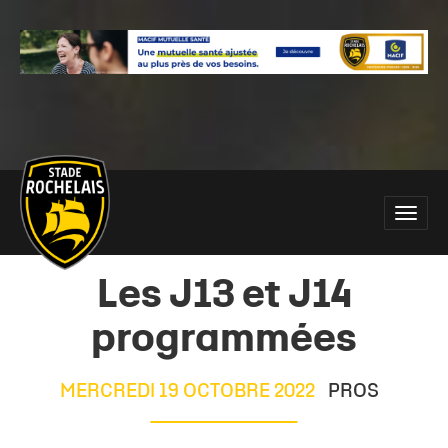
Main
Toggle
site
naviga
navigation
Les J13 et J14
programmées
MERCREDI 19 OCTOBRE 2022
PROS