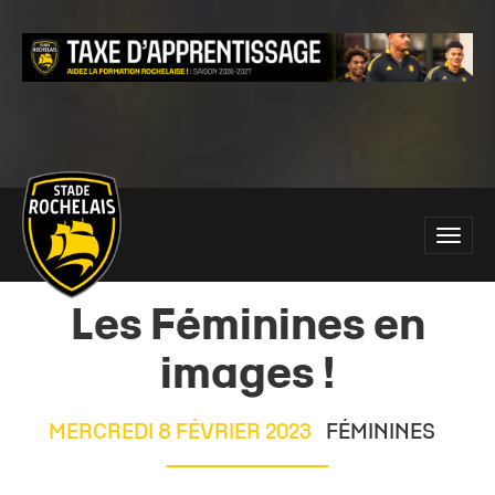
Main
Toggle
site
naviga
navigation
Les Féminines en
images !
MERCREDI 8 FÉVRIER 2023
FÉMININES