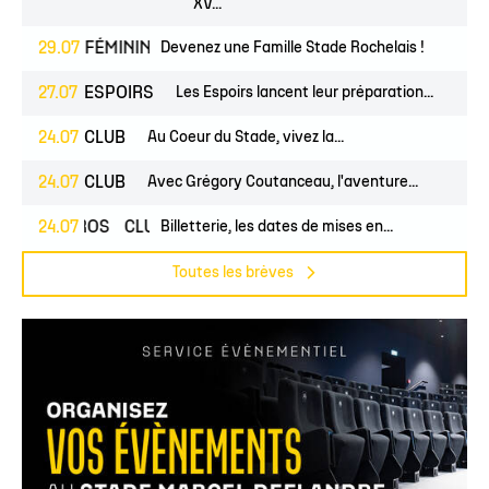
XV...
EUNES
29.07
FÉMININES
Devenez une Famille Stade Rochelais !
CLUB
27.07
ESPOIRS
Les Espoirs lancent leur préparation...
24.07
CLUB
Au Coeur du Stade, vivez la...
24.07
CLUB
Avec Grégory Coutanceau, l'aventure...
24.07
PROS
CLUB
Billetterie, les dates de mises en...
Toutes les brèves