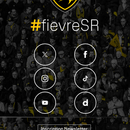
#
fievreSR
Inscription Newsletter
"