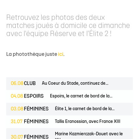
Retrouvez les photos des deux
matches joués à domicile ce dimanche
avec l'équipe Réserve et l'Élite 2 !
La photothèque juste
ici
.
06.08
CLUB
Au Coeur du Stade, continuez de...
04.08
ESPOIRS
Espoirs, le carnet de bord de la...
03.08
FÉMININES
Élite 1, le carnet de bord de la...
31.07
FÉMININES
Tallis Eranossian, avec France XIII
Marine Kazmierczak-Douet avec le
30.07
FÉMININES