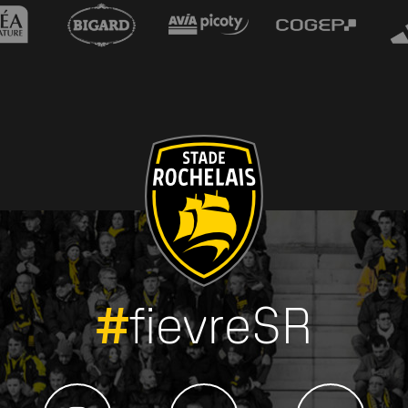
#
fievreSR