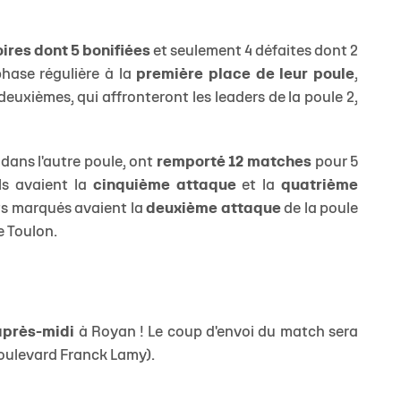
oires dont 5 bonifiées
et seulement 4 défaites dont 2
JEUNES
phase régulière à la
première place de leur poule
,
 deuxièmes, qui affronteront les leaders de la poule 2,
dans l'autre poule, ont
remporté 12 matches
pour 5
Ils avaient la
cinquième attaque
et la
quatrième
ts marqués avaient la
deuxième attaque
de la poule
re Toulon.
après-midi
à Royan ! Le coup d'envoi du match sera
oulevard Franck Lamy).