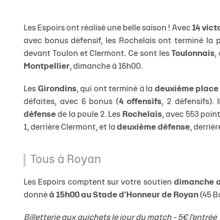
Les Espoirs ont réalisé une belle saison ! Avec
14 vict
avec bonus défensif, les Rochelais ont terminé la 
devant Toulon et Clermont. Ce sont les
Toulonnais
,
Montpellier
, dimanche à 16h00.
Les
Girondins
, qui ont terminé à la
deuxième place
défaites, avec 6 bonus (
4 offensifs
, 2 défensifs). 
défense
de la poule 2. Les
Rochelais
, avec 553 poin
1, derrière Clermont, et la
deuxième défense
, derriè
Tous à Royan
Les Espoirs comptent sur votre soutien
dimanche 
donné
à 15h00 au Stade d'Honneur de Royan
(45 B
Billetterie aux guichets le jour du match - 5€ l'entrée