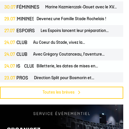
30.07
FÉMININES
Marine Kazmierczak-Douet avec le XV...
FÉMININES
29.07
CLUB
Devenez une Famille Stade Rochelais !
27.07
ESPOIRS
Les Espoirs lancent leur préparation...
24.07
CLUB
Au Coeur du Stade, vivez la...
24.07
CLUB
Avec Grégory Coutanceau, l'aventure...
PROS
24.07
CLUB
Billetterie, les dates de mises en...
23.07
PROS
Direction Split pour Bosmorin et...
PROS
22.07
CLUB
Pré-saison du groupe professionnel,...
Toutes les brèves