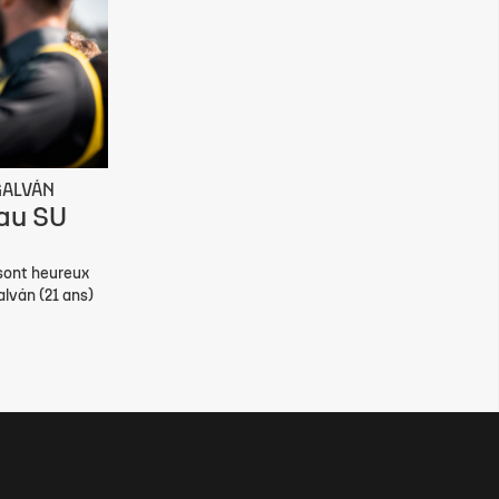
GALVÁN
 au SU
 sont heureux
alván (21 ans)