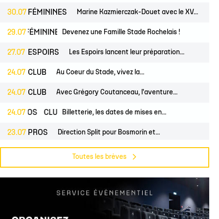
30.07
FÉMININES
Marine Kazmierczak-Douet avec le XV...
S
FÉMININES
29.07
CLUB
Devenez une Famille Stade Rochelais !
27.07
ESPOIRS
Les Espoirs lancent leur préparation...
24.07
CLUB
Au Coeur du Stade, vivez la...
24.07
CLUB
Avec Grégory Coutanceau, l'aventure...
PROS
24.07
CLUB
Billetterie, les dates de mises en...
23.07
PROS
Direction Split pour Bosmorin et...
PROS
22.07
CLUB
Pré-saison du groupe professionnel,...
Toutes les brèves