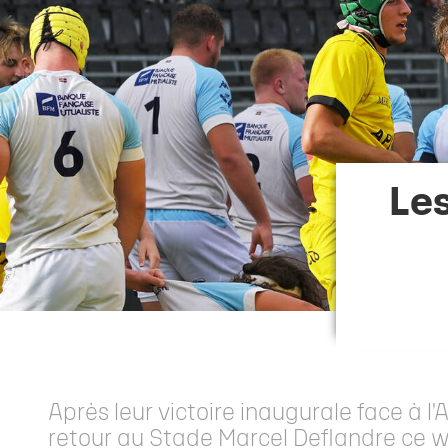
Staff
Stade Marcel Deflandre
Toute l'actu
Actu sportive
Inside Xperience
Effectif Elite
Anciens jou
Allez Sta
Calendrier Top 14
Venir au stade
Brèves
Brèves
Annuaire des Partenaires
Calendrier Él
Les Entraîn
Classement Top 14
MACIF Parc
Match en direct
Contact Partenaires
Réserve Élit
Les Préside
Calendrier Investec Champions Cup
Boutiques
Détection 
Evolution d
Classement Investec Champions Cup
Carrière
Calendrier général
Les
Ical de la saison
Après leur victoire inaugurale face à l
retour au Stade Marcel Deflandre ce 