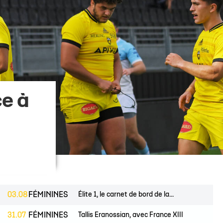
 14
tion Rugby Santé
Coloriages
École de Rugby
Catégorie U10
Jour de match
P 14
Liens Utiles
Contact Mécénat
Catégorie U8
Liens Utiles
vestec Champions Cup
Catégorie U6
Accès au Stade
vestec Champions Cup
Nos stages d'été
éral
calendrier de la saison (ICAL)
ce à
03.08
FÉMININES
Élite 1, le carnet de bord de la...
31.07
FÉMININES
Tallis Eranossian, avec France XIII