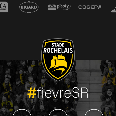
#
fievreSR