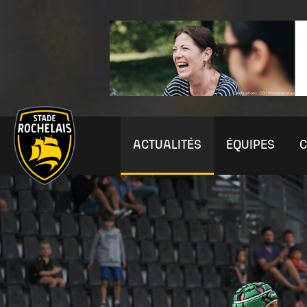
Main
ACTUALITÉS
ÉQUIPES
C
site
navigation
ÉQUIPE PREMIÈRE
VIE DU CLUB
NEWS
JOUR DE MATCH
NEWS
PARTENAIRES
ÉLITE FÉM
HISTOIRE
MÉDIA
Actu Pros
Actu Club
Jour de match
Accréditations
Toute l'actu
Actu Entreprises
Actu Fémini
Mission et V
Stade Ro
Effectif
Organigramme
Tarifs billetterie
Dépose Caméra
Actu club
Accès Billetterie
Staff Equip
Histoire du 
Phototh