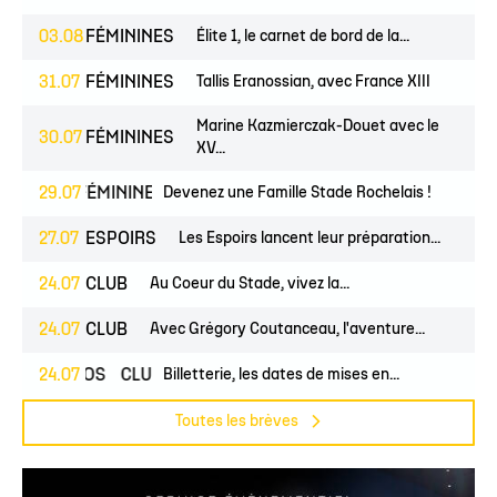
03.08
FÉMININES
Élite 1, le carnet de bord de la...
31.07
FÉMININES
Tallis Eranossian, avec France XIII
Marine Kazmierczak-Douet avec le
30.07
FÉMININES
XV...
UNES
29.07
FÉMININES
CLUB
Devenez une Famille Stade Rochelais !
27.07
ESPOIRS
Les Espoirs lancent leur préparation...
24.07
CLUB
Au Coeur du Stade, vivez la...
24.07
CLUB
Avec Grégory Coutanceau, l'aventure...
24.07
PROS
CLUB
Billetterie, les dates de mises en...
Toutes les brèves