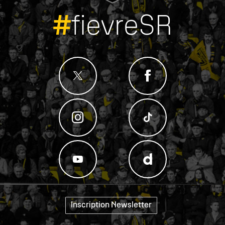
#
fievreSR
Inscription Newsletter
"