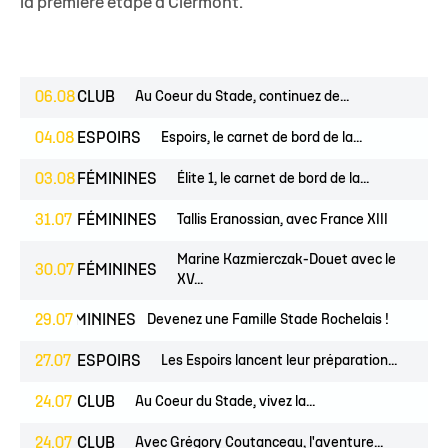
la première étape à Clermont.
06.08
CLUB
Au Coeur du Stade, continuez de...
04.08
ESPOIRS
Espoirs, le carnet de bord de la...
03.08
FÉMININES
Élite 1, le carnet de bord de la...
31.07
FÉMININES
Tallis Eranossian, avec France XIII
Marine Kazmierczak-Douet avec le
30.07
FÉMININES
XV...
ES
FÉMININES
29.07
CLUB
Devenez une Famille Stade Rochelais !
27.07
ESPOIRS
Les Espoirs lancent leur préparation...
24.07
CLUB
Au Coeur du Stade, vivez la...
24.07
CLUB
Avec Grégory Coutanceau, l'aventure...