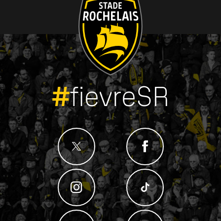
#
fievreSR