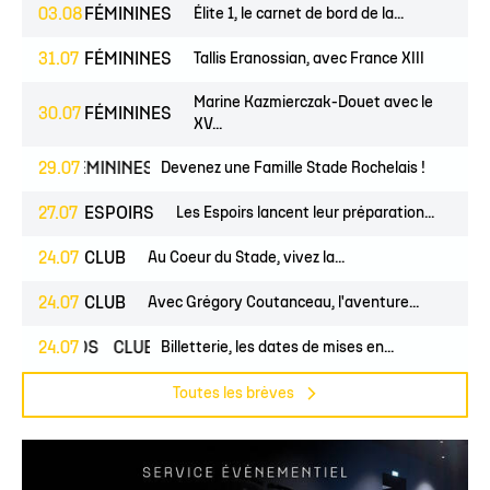
03.08
FÉMININES
Élite 1, le carnet de bord de la...
31.07
FÉMININES
Tallis Eranossian, avec France XIII
Marine Kazmierczak-Douet avec le
30.07
FÉMININES
XV...
ES
FÉMININES
29.07
CLUB
Devenez une Famille Stade Rochelais !
27.07
ESPOIRS
Les Espoirs lancent leur préparation...
24.07
CLUB
Au Coeur du Stade, vivez la...
24.07
CLUB
Avec Grégory Coutanceau, l'aventure...
PROS
24.07
CLUB
Billetterie, les dates de mises en...
Toutes les brèves