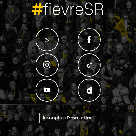
#
fievreSR
Inscription Newsletter
"