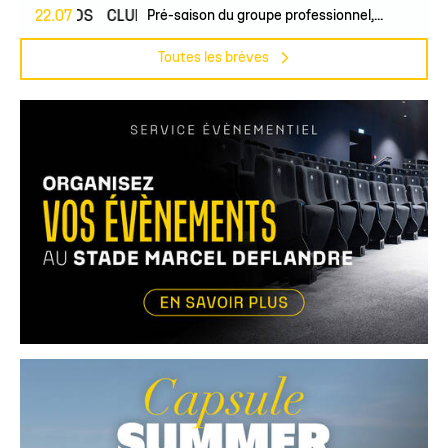
22.07
PROS
CLUB
Pré-saison du groupe professionnel,...
Toutes les brèves