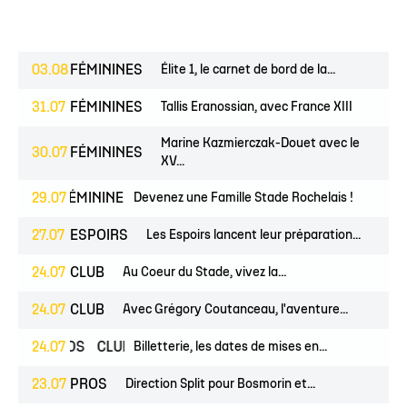
03.08
FÉMININES
Élite 1, le carnet de bord de la...
31.07
FÉMININES
Tallis Eranossian, avec France XIII
Marine Kazmierczak-Douet avec le
30.07
FÉMININES
XV...
NES
29.07
FÉMININES
CLUB
Devenez une Famille Stade Rochelais !
27.07
ESPOIRS
Les Espoirs lancent leur préparation...
24.07
CLUB
Au Coeur du Stade, vivez la...
24.07
CLUB
Avec Grégory Coutanceau, l'aventure...
24.07
PROS
CLUB
Billetterie, les dates de mises en...
23.07
PROS
Direction Split pour Bosmorin et...