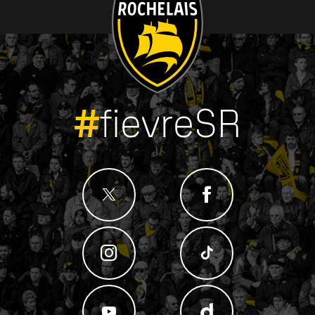
#
fievreSR