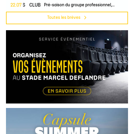
PROS
22.07
CLUB
Pré-saison du groupe professionnel,...
Toutes les brèves