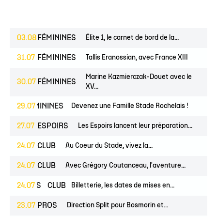
03.08
FÉMININES
Élite 1, le carnet de bord de la...
31.07
FÉMININES
Tallis Eranossian, avec France XIII
Marine Kazmierczak-Douet avec le
30.07
FÉMININES
XV...
ES
FÉMININES
29.07
CLUB
Devenez une Famille Stade Rochelais !
27.07
ESPOIRS
Les Espoirs lancent leur préparation...
24.07
CLUB
Au Coeur du Stade, vivez la...
24.07
CLUB
Avec Grégory Coutanceau, l'aventure...
PROS
24.07
CLUB
Billetterie, les dates de mises en...
23.07
PROS
Direction Split pour Bosmorin et...