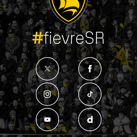
#
fievreSR