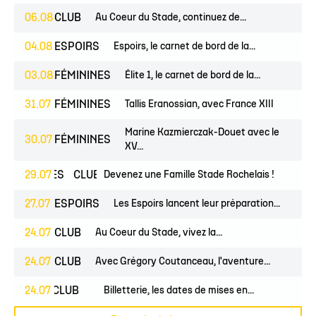
06.08
CLUB
Au Coeur du Stade, continuez de...
04.08
ESPOIRS
Espoirs, le carnet de bord de la...
03.08
FÉMININES
Élite 1, le carnet de bord de la...
31.07
FÉMININES
Tallis Eranossian, avec France XIII
Marine Kazmierczak-Douet avec le
30.07
FÉMININES
XV...
MININES
29.07
CLUB
Devenez une Famille Stade Rochelais !
27.07
ESPOIRS
Les Espoirs lancent leur préparation...
24.07
CLUB
Au Coeur du Stade, vivez la...
24.07
CLUB
Avec Grégory Coutanceau, l'aventure...
PROS
24.07
CLUB
Billetterie, les dates de mises en...