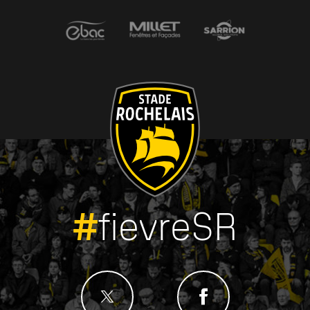
#
fievreSR