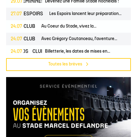
UNES
29.07
FÉMININES
CLUB
Devenez une Famille Stade Rochelais !
27.07
ESPOIRS
Les Espoirs lancent leur préparation...
24.07
CLUB
Au Coeur du Stade, vivez la...
24.07
CLUB
Avec Grégory Coutanceau, l'aventure...
24.07
PROS
CLUB
Billetterie, les dates de mises en...
Toutes les brèves