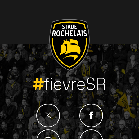
#
fievreSR