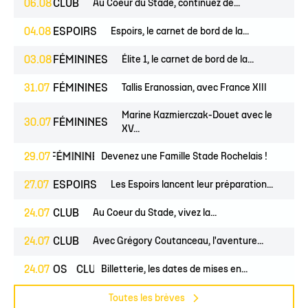
06.08
CLUB
Au Coeur du Stade, continuez de...
04.08
ESPOIRS
Espoirs, le carnet de bord de la...
03.08
FÉMININES
Élite 1, le carnet de bord de la...
31.07
FÉMININES
Tallis Eranossian, avec France XIII
Marine Kazmierczak-Douet avec le
30.07
FÉMININES
XV...
EUNES
29.07
FÉMININES
Devenez une Famille Stade Rochelais !
CLUB
27.07
ESPOIRS
Les Espoirs lancent leur préparation...
24.07
CLUB
Au Coeur du Stade, vivez la...
24.07
CLUB
Avec Grégory Coutanceau, l'aventure...
24.07
PROS
CLUB
Billetterie, les dates de mises en...
Toutes les brèves