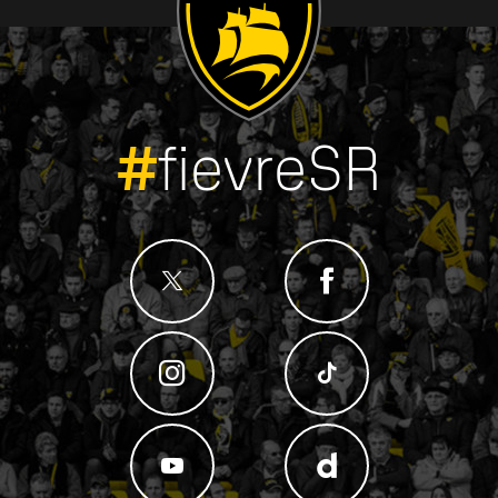
#
fievreSR