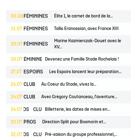
03.08
FÉMININES
Élite 1, le carnet de bord de la...
31.07
FÉMININES
Tallis Eranossian, avec France XIII
Marine Kazmierczak-Douet avec le
30.07
FÉMININES
XV...
UNES
29.07
FÉMININES
CLUB
Devenez une Famille Stade Rochelais !
27.07
ESPOIRS
Les Espoirs lancent leur préparation...
24.07
CLUB
Au Coeur du Stade, vivez la...
24.07
CLUB
Avec Grégory Coutanceau, l'aventure...
24.07
PROS
CLUB
Billetterie, les dates de mises en...
23.07
PROS
Direction Split pour Bosmorin et...
22.07
PROS
CLUB
Pré-saison du groupe professionnel,...