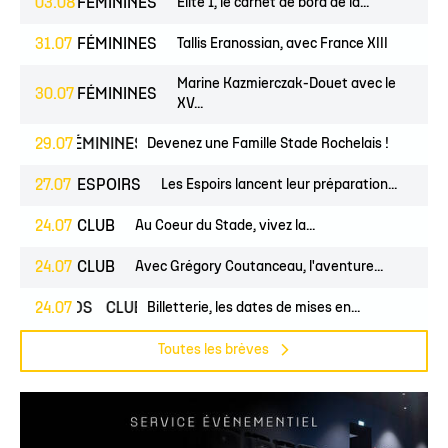
03.08
FÉMININES
Élite 1, le carnet de bord de la...
31.07
FÉMININES
Tallis Eranossian, avec France XIII
Marine Kazmierczak-Douet avec le
30.07
FÉMININES
XV...
NES
29.07
FÉMININES
CLUB
Devenez une Famille Stade Rochelais !
27.07
ESPOIRS
Les Espoirs lancent leur préparation...
24.07
CLUB
Au Coeur du Stade, vivez la...
24.07
CLUB
Avec Grégory Coutanceau, l'aventure...
24.07
PROS
CLUB
Billetterie, les dates de mises en...
Toutes les brèves