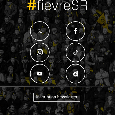
#
fievreSR
Inscription Newsletter
"