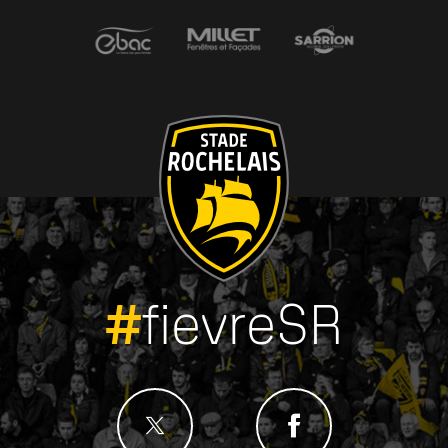
#
fievreSR