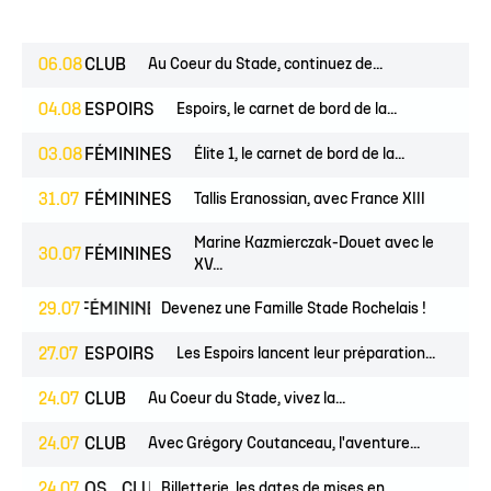
06.08
CLUB
Au Coeur du Stade, continuez de...
04.08
ESPOIRS
Espoirs, le carnet de bord de la...
03.08
FÉMININES
Élite 1, le carnet de bord de la...
31.07
FÉMININES
Tallis Eranossian, avec France XIII
Marine Kazmierczak-Douet avec le
30.07
FÉMININES
XV...
EUNES
29.07
FÉMININES
Devenez une Famille Stade Rochelais !
CLUB
27.07
ESPOIRS
Les Espoirs lancent leur préparation...
24.07
CLUB
Au Coeur du Stade, vivez la...
24.07
CLUB
Avec Grégory Coutanceau, l'aventure...
24.07
PROS
CLUB
Billetterie, les dates de mises en...