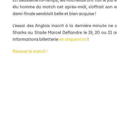
En deuxième mi-temps, les Rochelais ont fait le job 
élu homme du match cet après-midi, s'offrait son es
demi-finale semblait belle et bien acquise !
L'essai des Anglais inscrit à la dernière minute ne 
Sharks au Stade Marcel Deflandre le 19, 20 ou 21 av
informations billetterie
en cliquant ici
!
Revivez le match !