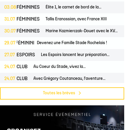
03.08
FÉMININES
Élite 1, le carnet de bord de la...
31.07
FÉMININES
Tallis Eranossian, avec France XIII
30.07
FÉMININES
Marine Kazmierczak-Douet avec le XV...
S
29.07
FÉMININES
CLUB
Devenez une Famille Stade Rochelais !
27.07
ESPOIRS
Les Espoirs lancent leur préparation...
24.07
CLUB
Au Coeur du Stade, vivez la...
24.07
CLUB
Avec Grégory Coutanceau, l'aventure...
PROS
24.07
CLUB
Billetterie, les dates de mises en...
Toutes les brèves