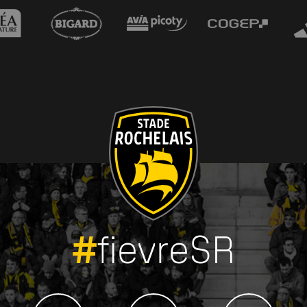
#
fievreSR