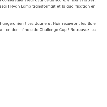
et conservaient leur avance au score. Vincent Rattez,
sai ! Ryan Lamb transformait et la qualification en
changera rien ! Les Jaune et Noir recevront les Sale
ril en demi-finale de Challenge Cup ! Retrouvez les