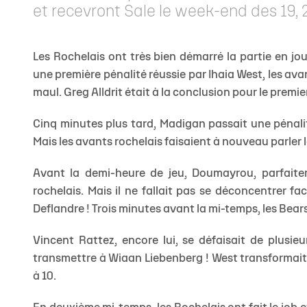
et recevront Sale le week-end des 19, 20
Les Rochelais ont très bien démarré la partie en j
une première pénalité réussie par Ihaia West, les av
maul. Greg Alldrit était à la conclusion pour le premie
Cinq minutes plus tard, Madigan passait une pénalit
Mais les avants rochelais faisaient à nouveau parler 
Avant la demi-heure de jeu, Doumayrou, parfaiteme
rochelais. Mais il ne fallait pas se déconcentrer fa
Deflandre ! Trois minutes avant la mi-temps, les Bears
Vincent Rattez, encore lui, se défaisait de plusie
transmettre à Wiaan Liebenberg ! West transformait e
à 10.