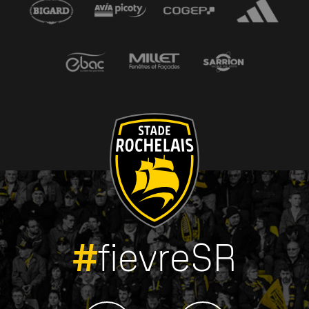
#
fievreSR