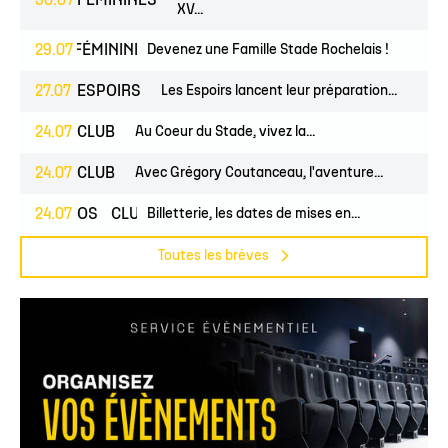
30.07
FÉMININES
XV...
EUNES
29.07
FÉMININES
Devenez une Famille Stade Rochelais !
CLUB
27.07
ESPOIRS
Les Espoirs lancent leur préparation...
24.07
CLUB
Au Coeur du Stade, vivez la...
24.07
CLUB
Avec Grégory Coutanceau, l'aventure...
24.07
PROS
CLUB
Billetterie, les dates de mises en...
Toutes les brèves