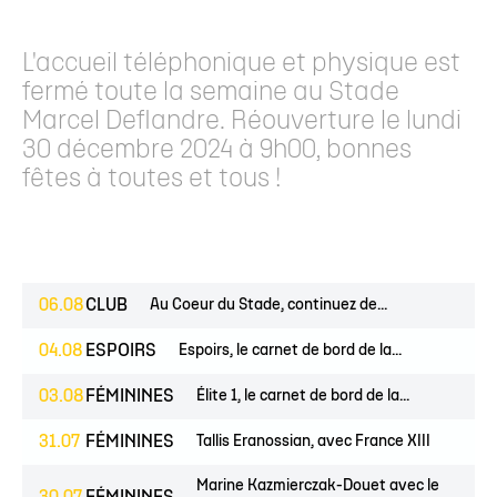
L'accueil téléphonique et physique est
fermé toute la semaine au Stade
Marcel Deflandre. Réouverture le lundi
30 décembre 2024 à 9h00, bonnes
fêtes à toutes et tous !
06.08
CLUB
Au Coeur du Stade, continuez de...
04.08
ESPOIRS
Espoirs, le carnet de bord de la...
03.08
FÉMININES
Élite 1, le carnet de bord de la...
31.07
FÉMININES
Tallis Eranossian, avec France XIII
Marine Kazmierczak-Douet avec le