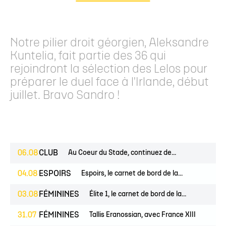
Notre pilier droit géorgien, Aleksandre
Kuntelia, fait partie des 36 qui
rejoindront la sélection des Lelos pour
préparer le duel face à l'Irlande, début
juillet. Bravo Sandro !
06.08
CLUB
Au Coeur du Stade, continuez de...
04.08
ESPOIRS
Espoirs, le carnet de bord de la...
03.08
FÉMININES
Élite 1, le carnet de bord de la...
31.07
FÉMININES
Tallis Eranossian, avec France XIII