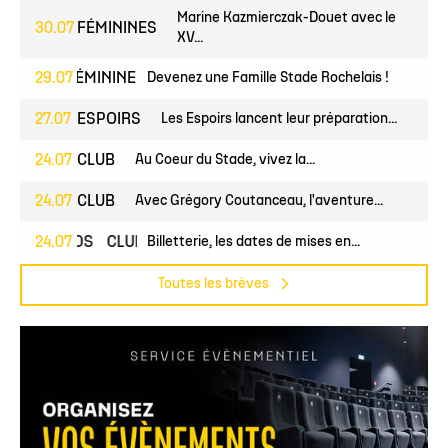
Marine Kazmierczak-Douet avec le
30.07
FÉMININES
XV...
UNES
29.07
FÉMININES
CLUB
Devenez une Famille Stade Rochelais !
27.07
ESPOIRS
Les Espoirs lancent leur préparation...
24.07
CLUB
Au Coeur du Stade, vivez la...
24.07
CLUB
Avec Grégory Coutanceau, l'aventure...
24.07
PROS
CLUB
Billetterie, les dates de mises en...
Toutes les brèves