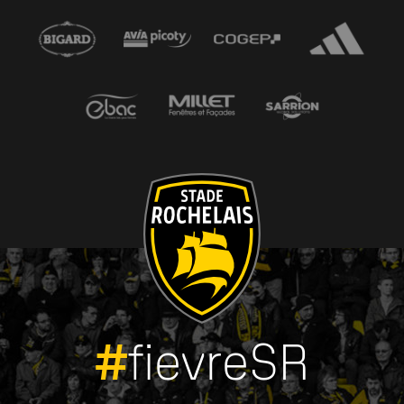
#
fievreSR