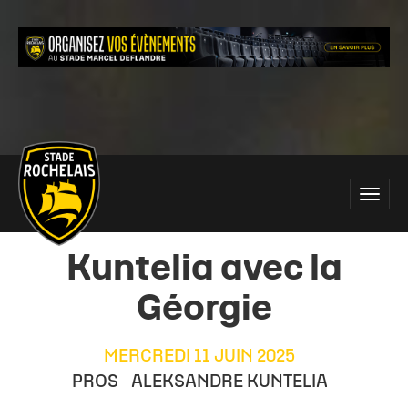
Main
Toggle
site
naviga
navigation
Kuntelia avec la
Géorgie
MERCREDI 11 JUIN 2025
PROS
ALEKSANDRE KUNTELIA