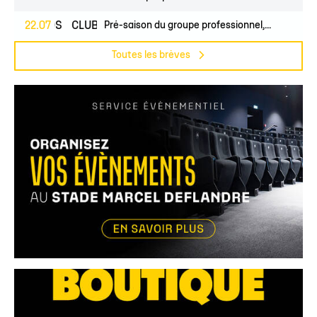
PROS
22.07
CLUB
Pré-saison du groupe professionnel,...
Toutes les brèves