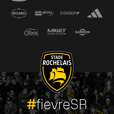
#
fievreSR