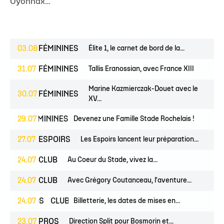
Oyonnax…
03.08
FÉMININES
Élite 1, le carnet de bord de la...
31.07
FÉMININES
Tallis Eranossian, avec France XIII
Marine Kazmierczak-Douet avec le
30.07
FÉMININES
XV...
NES
29.07
FÉMININES
CLUB
Devenez une Famille Stade Rochelais !
27.07
ESPOIRS
Les Espoirs lancent leur préparation...
24.07
CLUB
Au Coeur du Stade, vivez la...
24.07
CLUB
Avec Grégory Coutanceau, l'aventure...
PROS
24.07
CLUB
Billetterie, les dates de mises en...
23.07
PROS
Direction Split pour Bosmorin et...