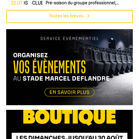
PROS
22.07
CLUB
Pré-saison du groupe professionnel,...
Toutes les brèves