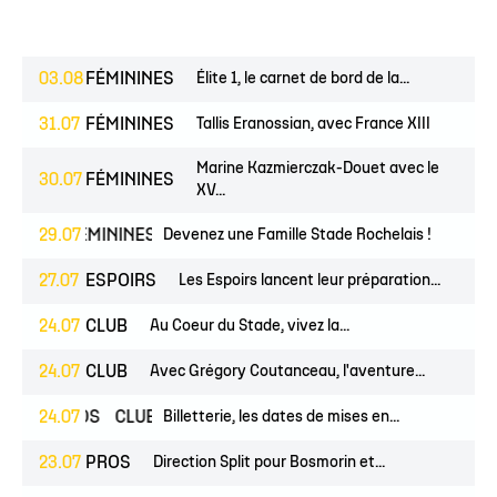
03.08
FÉMININES
Élite 1, le carnet de bord de la...
31.07
FÉMININES
Tallis Eranossian, avec France XIII
Marine Kazmierczak-Douet avec le
30.07
FÉMININES
XV...
NES
29.07
FÉMININES
CLUB
Devenez une Famille Stade Rochelais !
27.07
ESPOIRS
Les Espoirs lancent leur préparation...
24.07
CLUB
Au Coeur du Stade, vivez la...
24.07
CLUB
Avec Grégory Coutanceau, l'aventure...
PROS
24.07
CLUB
Billetterie, les dates de mises en...
23.07
PROS
Direction Split pour Bosmorin et...