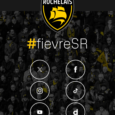
#
fievreSR