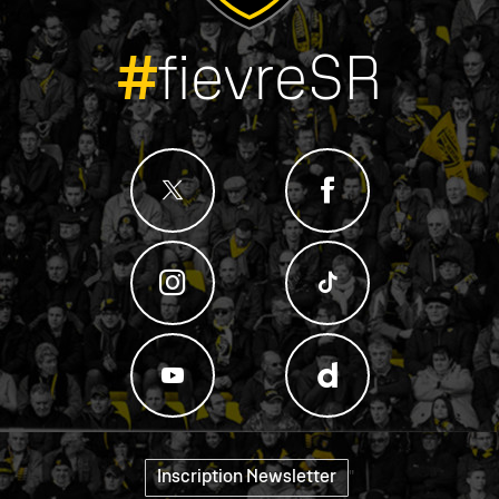
#
fievreSR
Inscription Newsletter
"