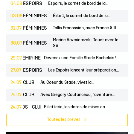
04.08
ESPOIRS
Espoirs, le carnet de bord de la...
03.08
FÉMININES
Élite 1, le carnet de bord de la...
31.07
FÉMININES
Tallis Eranossian, avec France XIII
Marine Kazmierczak-Douet avec le
30.07
FÉMININES
XV...
UNES
29.07
FÉMININES
CLUB
Devenez une Famille Stade Rochelais !
27.07
ESPOIRS
Les Espoirs lancent leur préparation...
24.07
CLUB
Au Coeur du Stade, vivez la...
24.07
CLUB
Avec Grégory Coutanceau, l'aventure...
24.07
PROS
CLUB
Billetterie, les dates de mises en...
Toutes les brèves