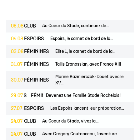
06.08
CLUB
Au Coeur du Stade, continuez de...
04.08
ESPOIRS
Espoirs, le carnet de bord de la...
03.08
FÉMININES
Élite 1, le carnet de bord de la...
31.07
FÉMININES
Tallis Eranossian, avec France XIII
Marine Kazmierczak-Douet avec le
30.07
FÉMININES
XV...
JEUNES
29.07
FÉMININES
Devenez une Famille Stade Rochelais !
CLUB
27.07
ESPOIRS
Les Espoirs lancent leur préparation...
24.07
CLUB
Au Coeur du Stade, vivez la...
24.07
CLUB
Avec Grégory Coutanceau, l'aventure...