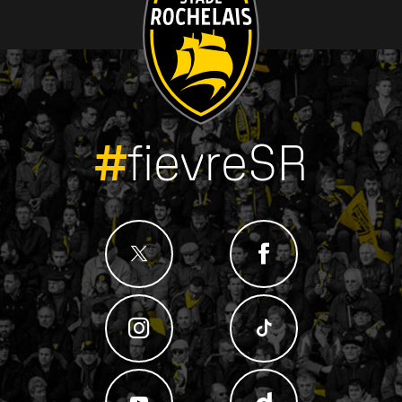
#
fievreSR