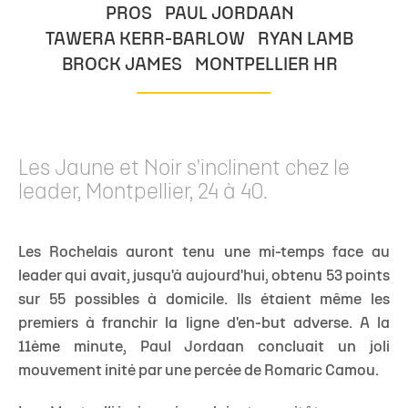
PROS
PAUL JORDAAN
TAWERA KERR-BARLOW
RYAN LAMB
BROCK JAMES
MONTPELLIER HR
Les Jaune et Noir s'inclinent chez le
leader, Montpellier, 24 à 40.
Les Rochelais auront tenu une mi-temps face au
leader qui avait, jusqu'à aujourd'hui, obtenu 53 points
sur 55 possibles à domicile. Ils étaient même les
premiers à franchir la ligne d'en-but adverse. A la
11ème minute, Paul Jordaan concluait un joli
mouvement inité par une percée de Romaric Camou.