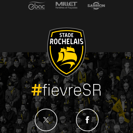
#
fievreSR