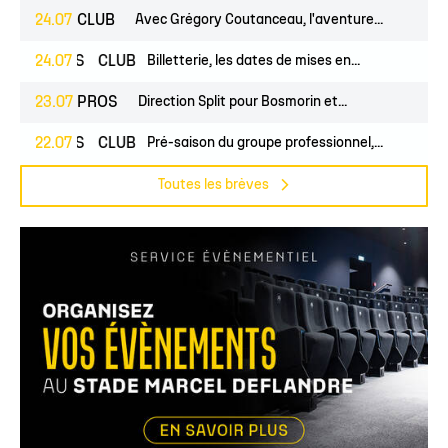
24.07
CLUB
Avec Grégory Coutanceau, l'aventure...
PROS
24.07
CLUB
Billetterie, les dates de mises en...
23.07
PROS
Direction Split pour Bosmorin et...
PROS
22.07
CLUB
Pré-saison du groupe professionnel,...
Toutes les brèves