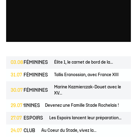
03.08
FÉMININES
Élite 1, le carnet de bord de la...
31.07
FÉMININES
Tallis Eranossian, avec France XIII
Marine Kazmierczak-Douet avec le
30.07
FÉMININES
XV...
ES
FÉMININES
29.07
CLUB
Devenez une Famille Stade Rochelais !
27.07
ESPOIRS
Les Espoirs lancent leur préparation...
24.07
CLUB
Au Coeur du Stade, vivez la...