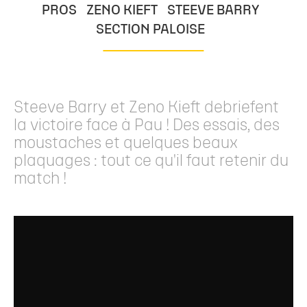
PROS
ZENO KIEFT
STEEVE BARRY
SECTION PALOISE
Steeve Barry et Zeno Kieft debriefent
la victoire face à Pau ! Des essais, des
moustaches et quelques beaux
plaquages : tout ce qu'il faut retenir du
match !