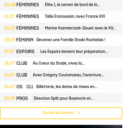
 14
tion Rugby Santé
Coloriages
École de Rugby
Catégorie U10
Jour de match
03.08
FÉMININES
Élite 1, le carnet de bord de la...
P 14
Liens Utiles
Contact Mécénat
Catégorie U8
Liens Utiles
31.07
FÉMININES
Tallis Eranossian, avec France XIII
vestec Champions Cup
Catégorie U6
Accès au Stade
30.07
FÉMININES
Marine Kazmierczak-Douet avec le XV...
vestec Champions Cup
Nos stages d'été
ES
29.07
FÉMININES
CLUB
Devenez une Famille Stade Rochelais !
éral
calendrier de la saison (ICAL)
27.07
ESPOIRS
Les Espoirs lancent leur préparation...
24.07
CLUB
Au Coeur du Stade, vivez la...
24.07
CLUB
Avec Grégory Coutanceau, l'aventure...
24.07
PROS
CLUB
Billetterie, les dates de mises en...
23.07
PROS
Direction Split pour Bosmorin et...
22.07
PROS
CLUB
Pré-saison du groupe professionnel,...
Toutes les brèves