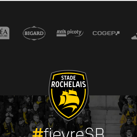
#
fievreSR