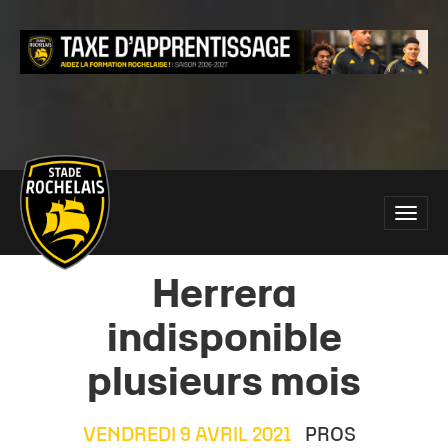
Main
Toggle
site
naviga
navigation
Herrera
indisponible
plusieurs mois
VENDREDI 9 AVRIL 2021
PROS