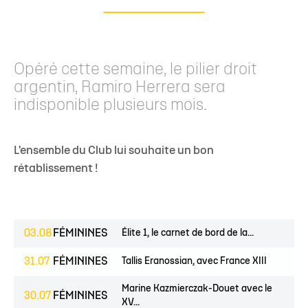
Opéré cette semaine, le pilier droit
argentin, Ramiro Herrera sera
indisponible plusieurs mois.
L'ensemble du Club lui souhaite un bon
rétablissement !
03.08
FÉMININES
Élite 1, le carnet de bord de la...
31.07
FÉMININES
Tallis Eranossian, avec France XIII
Marine Kazmierczak-Douet avec le
30.07
FÉMININES
XV...