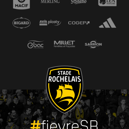
#
fievreSR