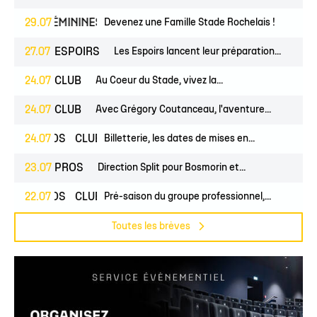
UNES
29.07
FÉMININES
CLUB
Devenez une Famille Stade Rochelais !
27.07
ESPOIRS
Les Espoirs lancent leur préparation...
24.07
CLUB
Au Coeur du Stade, vivez la...
24.07
CLUB
Avec Grégory Coutanceau, l'aventure...
24.07
PROS
CLUB
Billetterie, les dates de mises en...
23.07
PROS
Direction Split pour Bosmorin et...
22.07
PROS
CLUB
Pré-saison du groupe professionnel,...
Toutes les brèves