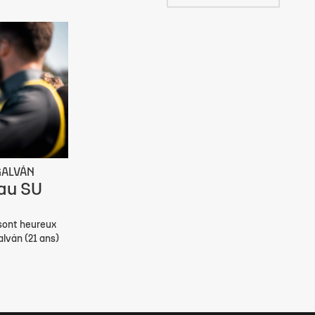
GALVÁN
 au SU
 sont heureux
alván (21 ans)