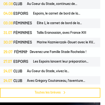
 14
tion Rugby Santé
Coloriages
École de Rugby
Catégorie U10
Jour de match
06.08
CLUB
Au Coeur du Stade, continuez de...
P 14
Liens Utiles
Contact Mécénat
Catégorie U8
Liens Utiles
04.08
ESPOIRS
Espoirs, le carnet de bord de la...
vestec Champions Cup
Catégorie U6
Accès au Stade
03.08
FÉMININES
Élite 1, le carnet de bord de la...
vestec Champions Cup
Nos stages d'été
31.07
FÉMININES
Tallis Eranossian, avec France XIII
éral
calendrier de la saison (ICAL)
30.07
FÉMININES
Marine Kazmierczak-Douet avec le XV...
NES
29.07
FÉMININES
CLUB
Devenez une Famille Stade Rochelais !
27.07
ESPOIRS
Les Espoirs lancent leur préparation...
24.07
CLUB
Au Coeur du Stade, vivez la...
24.07
CLUB
Avec Grégory Coutanceau, l'aventure...
24.07
PROS
CLUB
Billetterie, les dates de mises en...
Toutes les brèves