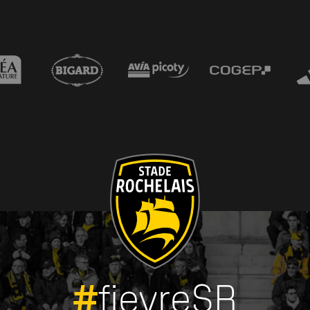
#
fievreSR