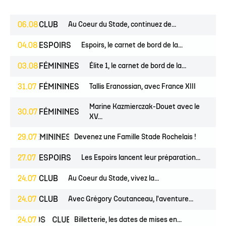
06.08
CLUB
Au Coeur du Stade, continuez de...
04.08
ESPOIRS
Espoirs, le carnet de bord de la...
03.08
FÉMININES
Élite 1, le carnet de bord de la...
31.07
FÉMININES
Tallis Eranossian, avec France XIII
Marine Kazmierczak-Douet avec le
30.07
FÉMININES
XV...
ES
FÉMININES
29.07
CLUB
Devenez une Famille Stade Rochelais !
27.07
ESPOIRS
Les Espoirs lancent leur préparation...
24.07
CLUB
Au Coeur du Stade, vivez la...
24.07
CLUB
Avec Grégory Coutanceau, l'aventure...
PROS
24.07
CLUB
Billetterie, les dates de mises en...