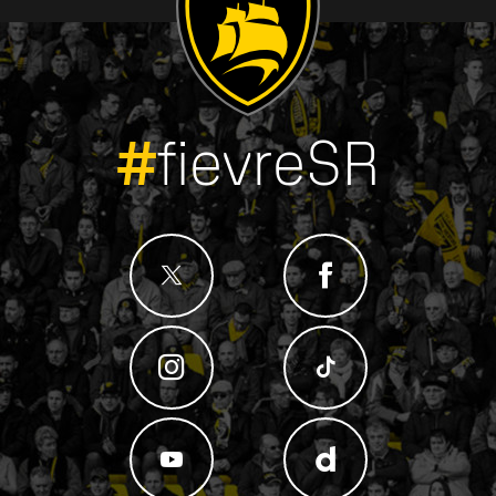
#
fievreSR