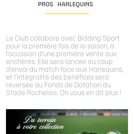
PROS
HARLEQUINS
Le Club collabore avec Bidding Sport
pour la première fois de la saison, à
l'occasion d'une première vente aux
enchères. Elle sera lancée au coup
d’envoi du match face aux Harlequins,
et l’intégralité des bénéfices sera
reversée au Fonds de Dotation du
Stade Rochelais. On vous en dit plus !