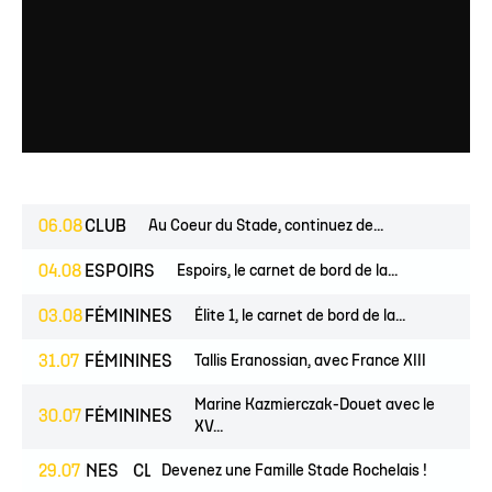
06.08
CLUB
Au Coeur du Stade, continuez de...
04.08
ESPOIRS
Espoirs, le carnet de bord de la...
03.08
FÉMININES
Élite 1, le carnet de bord de la...
31.07
FÉMININES
Tallis Eranossian, avec France XIII
Marine Kazmierczak-Douet avec le
30.07
FÉMININES
XV...
FÉMININES
29.07
CLUB
Devenez une Famille Stade Rochelais !