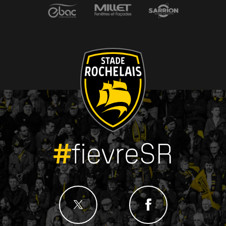
#
fievreSR