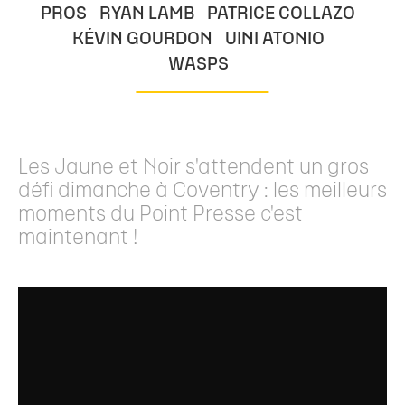
PROS
RYAN LAMB
PATRICE COLLAZO
KÉVIN GOURDON
UINI ATONIO
WASPS
Les Jaune et Noir s'attendent un gros
défi dimanche à Coventry : les meilleurs
moments du Point Presse c'est
maintenant !