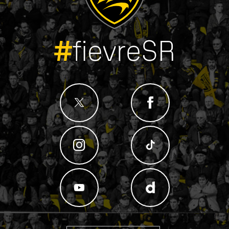
#
fievreSR