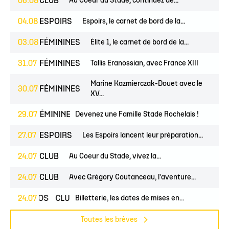
06.08
CLUB
Au Coeur du Stade, continuez de...
04.08
ESPOIRS
Espoirs, le carnet de bord de la...
03.08
FÉMININES
Élite 1, le carnet de bord de la...
31.07
FÉMININES
Tallis Eranossian, avec France XIII
Marine Kazmierczak-Douet avec le
30.07
FÉMININES
XV...
UNES
29.07
FÉMININES
CLUB
Devenez une Famille Stade Rochelais !
27.07
ESPOIRS
Les Espoirs lancent leur préparation...
24.07
CLUB
Au Coeur du Stade, vivez la...
24.07
CLUB
Avec Grégory Coutanceau, l'aventure...
24.07
PROS
CLUB
Billetterie, les dates de mises en...
Toutes les brèves