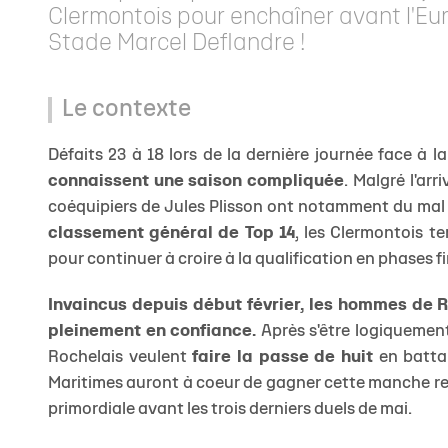
Clermontois pour enchaîner avant l'Eur
Stade Marcel Deflandre !
Le contexte
Défaits 23 à 18 lors de la dernière journée face à l
connaissent une saison compliquée
. Malgré l'arr
coéquipiers de Jules Plisson ont notamment du mal à
classement général de Top 14
, les Clermontois t
pour continuer à croire à la qualification en phases f
Invaincus depuis début février, les hommes de
pleinement en confiance.
Après s'être logiquement
Rochelais veulent
faire la passe de huit
en battan
Maritimes auront à coeur de gagner cette manche ret
primordiale avant les trois derniers duels de mai.