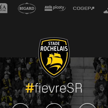
#
fievreSR