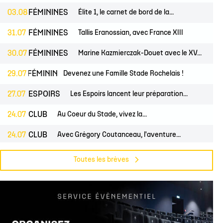
03.08
FÉMININES
Élite 1, le carnet de bord de la...
31.07
FÉMININES
Tallis Eranossian, avec France XIII
30.07
FÉMININES
Marine Kazmierczak-Douet avec le XV...
S
FÉMININES
29.07
CLUB
Devenez une Famille Stade Rochelais !
27.07
ESPOIRS
Les Espoirs lancent leur préparation...
24.07
CLUB
Au Coeur du Stade, vivez la...
24.07
CLUB
Avec Grégory Coutanceau, l'aventure...
PROS
24.07
CLUB
Billetterie, les dates de mises en...
Toutes les brèves