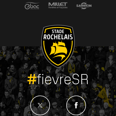
#
fievreSR