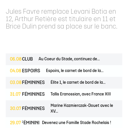
Jules Favre remplace Levani Botia en
12, Arthur Retière est titulaire en 11 et
Brice Dulin prend sa place sur le banc.
06.08
CLUB
Au Coeur du Stade, continuez de...
04.08
ESPOIRS
Espoirs, le carnet de bord de la...
03.08
FÉMININES
Élite 1, le carnet de bord de la...
31.07
FÉMININES
Tallis Eranossian, avec France XIII
Marine Kazmierczak-Douet avec le
30.07
FÉMININES
XV...
EUNES
29.07
FÉMININES
CLUB
Devenez une Famille Stade Rochelais !