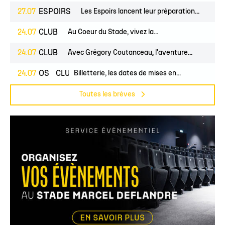
27.07
ESPOIRS
Les Espoirs lancent leur préparation...
24.07
CLUB
Au Coeur du Stade, vivez la...
24.07
CLUB
Avec Grégory Coutanceau, l'aventure...
24.07
PROS
CLUB
Billetterie, les dates de mises en...
Toutes les brèves