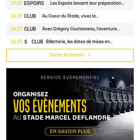
27.07
ESPOIRS
Les Espoirs lancent leur préparation...
24.07
CLUB
Au Coeur du Stade, vivez la...
24.07
CLUB
Avec Grégory Coutanceau, l'aventure...
PROS
24.07
CLUB
Billetterie, les dates de mises en...
Toutes les brèves