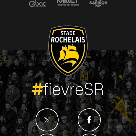
#
fievreSR