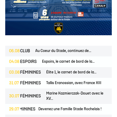
06.08
CLUB
Au Coeur du Stade, continuez de...
04.08
ESPOIRS
Espoirs, le carnet de bord de la...
03.08
FÉMININES
Élite 1, le carnet de bord de la...
31.07
FÉMININES
Tallis Eranossian, avec France XIII
Marine Kazmierczak-Douet avec le
30.07
FÉMININES
XV...
ES
FÉMININES
29.07
CLUB
Devenez une Famille Stade Rochelais !