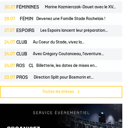
30.07
FÉMININES
Marine Kazmierczak-Douet avec le XV...
NES
29.07
FÉMININES
Devenez une Famille Stade Rochelais !
CLUB
27.07
ESPOIRS
Les Espoirs lancent leur préparation...
24.07
CLUB
Au Coeur du Stade, vivez la...
24.07
CLUB
Avec Grégory Coutanceau, l'aventure...
24.07
PROS
CLUB
Billetterie, les dates de mises en...
23.07
PROS
Direction Split pour Bosmorin et...
22.07
PROS
CLUB
Pré-saison du groupe professionnel,...
Toutes les brèves