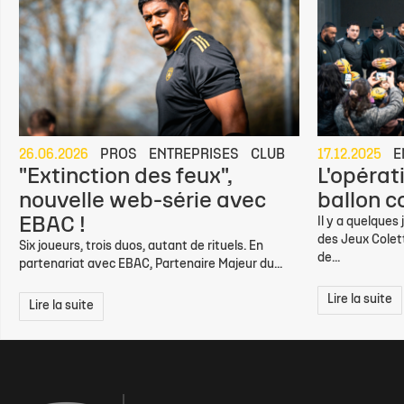
26.06.2026
PROS
ENTREPRISES
CLUB
17.12.2025
E
"Extinction des feux",
L'opérati
nouvelle web-série avec
ballon c
EBAC !
Il y a quelques 
des Jeux Colett
Six joueurs, trois duos, autant de rituels. En
de...
partenariat avec EBAC, Partenaire Majeur du...
Lire la suite
Lire la suite