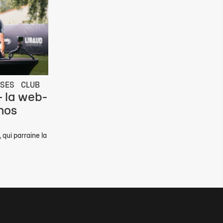
ISES
CLUB
– la web-
 nos
 qui parraine la