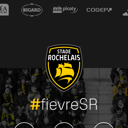
#
fievreSR