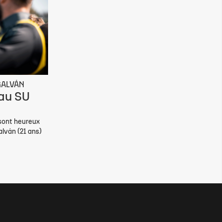
GALVÁN
 au SU
 sont heureux
alván (21 ans)