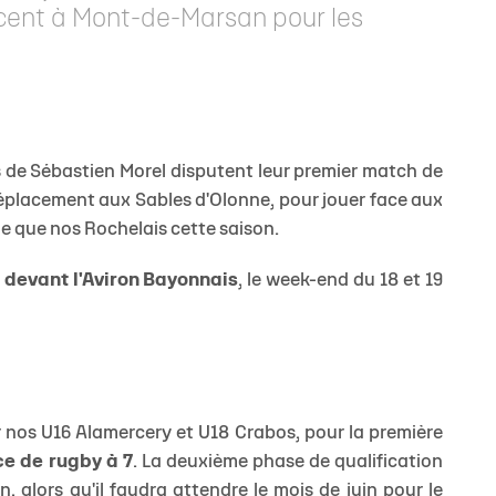
lacent à Mont-de-Marsan pour les
JEUNES
s de Sébastien Morel disputent leur premier match de
 déplacement aux Sables d'Olonne, pour jouer face aux
le que nos Rochelais cette saison.
devant l'Aviron Bayonnais
, le week-end du 18 et 19
 nos U16 Alamercery et U18 Crabos, pour la première
e de rugby à 7
. La deuxième phase de qualification
 alors qu'il faudra attendre le mois de juin pour le