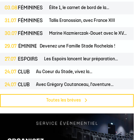
03.08
FÉMININES
Élite 1, le carnet de bord de la...
31.07
FÉMININES
Tallis Eranossian, avec France XIII
30.07
FÉMININES
Marine Kazmierczak-Douet avec le XV...
FÉMININES
29.07
CLUB
Devenez une Famille Stade Rochelais !
27.07
ESPOIRS
Les Espoirs lancent leur préparation...
24.07
CLUB
Au Coeur du Stade, vivez la...
24.07
CLUB
Avec Grégory Coutanceau, l'aventure...
PROS
24.07
CLUB
Billetterie, les dates de mises en...
Toutes les brèves