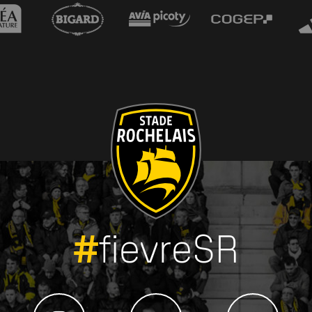
#
fievreSR