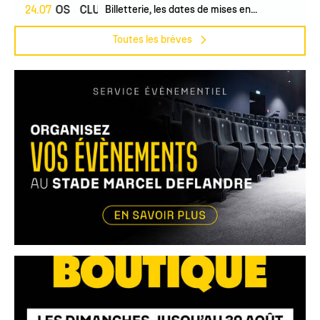
24.07
PROS
CLUB
Billetterie, les dates de mises en...
Toutes les brèves