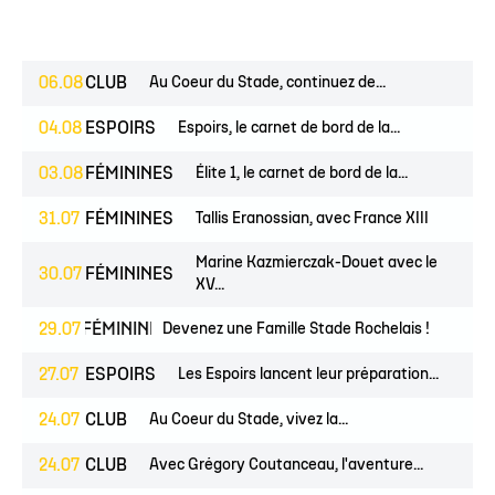
06.08
CLUB
Au Coeur du Stade, continuez de...
04.08
ESPOIRS
Espoirs, le carnet de bord de la...
03.08
FÉMININES
Élite 1, le carnet de bord de la...
31.07
FÉMININES
Tallis Eranossian, avec France XIII
Marine Kazmierczak-Douet avec le
30.07
FÉMININES
XV...
EUNES
29.07
FÉMININES
Devenez une Famille Stade Rochelais !
CLUB
27.07
ESPOIRS
Les Espoirs lancent leur préparation...
24.07
CLUB
Au Coeur du Stade, vivez la...
24.07
CLUB
Avec Grégory Coutanceau, l'aventure...