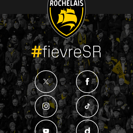
#
fievreSR