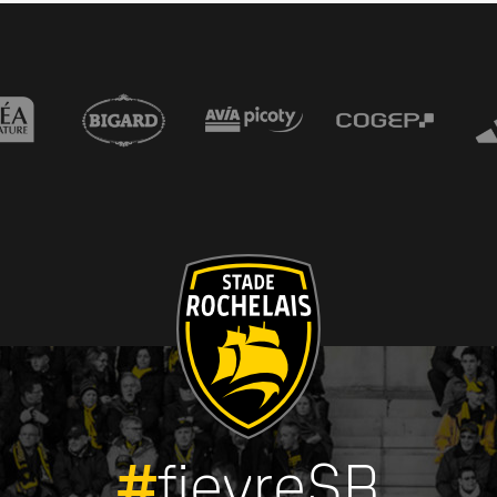
#
fievreSR