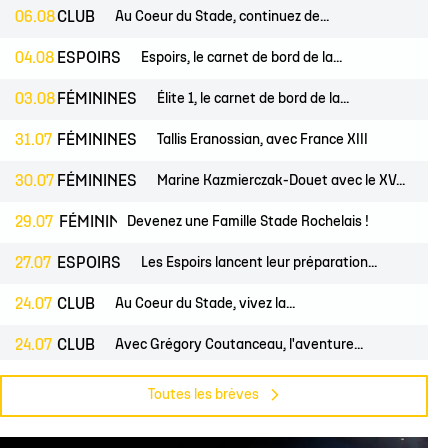
 14
tion Rugby Santé
Coloriages
École de Rugby
Catégorie U10
Jour de match
06.08
CLUB
Au Coeur du Stade, continuez de...
P 14
Liens Utiles
Contact Mécénat
Catégorie U8
Liens Utiles
04.08
ESPOIRS
Espoirs, le carnet de bord de la...
vestec Champions Cup
Catégorie U6
Accès au Stade
03.08
FÉMININES
Élite 1, le carnet de bord de la...
vestec Champions Cup
Nos stages d'été
31.07
FÉMININES
Tallis Eranossian, avec France XIII
éral
calendrier de la saison (ICAL)
30.07
FÉMININES
Marine Kazmierczak-Douet avec le XV...
ES
29.07
FÉMININES
CLUB
Devenez une Famille Stade Rochelais !
27.07
ESPOIRS
Les Espoirs lancent leur préparation...
24.07
CLUB
Au Coeur du Stade, vivez la...
24.07
CLUB
Avec Grégory Coutanceau, l'aventure...
24.07
PROS
CLUB
Billetterie, les dates de mises en...
Toutes les brèves